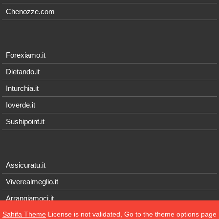
Chenozze.com
Forexiamo.it
Dietando.it
Inturchia.it
Ioverde.it
Sushipoint.it
Assicuratu.it
Viverealmeglio.it
Arrangiamoci.it
Sahifa Theme
License is not validated, Go to the theme options page
Tecnichef.it