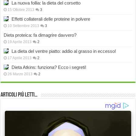
La nuova follia: la dieta del corsetto
15 Ottobre 2013
3
Effetti collaterali delle proteine in polvere
10 Settembre 2013
3
Dieta proteica: fa dimagrire davvero?
19 Aprile 2013
2
La dieta del ventre piatto: addio al grasso in eccesso!
17 Aprile 2013
2
Dieta Atkins: funziona? Ecco i segreti!
26 Marzo 2013
2
Articoli più Letti…