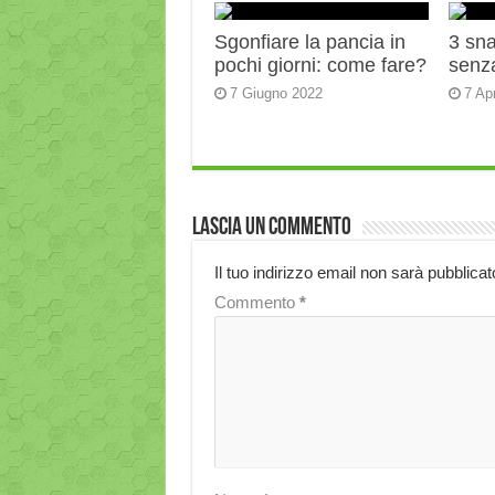
Sgonfiare la pancia in
3 sn
pochi giorni: come fare?
senza
7 Giugno 2022
7 Ap
Lascia un commento
Il tuo indirizzo email non sarà pubblicat
Commento
*