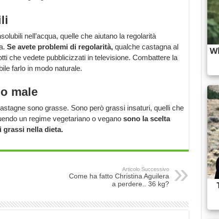
li
olubili nell’acqua, quelle che aiutano la regolarità
ua.
Se avete problemi di regolarità,
qualche castagna al
otti che vedete pubblicizzati in televisione. Combattere la
ile farlo in modo naturale.
no male
 castagne sono grasse. Sono però grassi insaturi, quelli che
eguendo un regime vegetariano o vegano
sono la scelta
 grassi nella dieta.
Articolo Successivo
Come ha fatto Christina Aguilera
a perdere.. 36 kg?