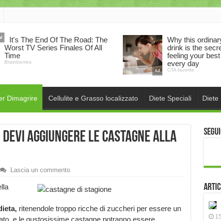
er Dimagrire
Cellulite e Grasso localizzato
Diete Speciali
Diete
Segui
 devi aggiungere le castagne alla
Lascia un commento
lla
Artic
dieta,
ritenendole troppo ricche di zuccheri per essere un
15
iato, e le gustosissime castagne potranno essere