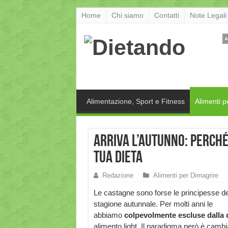
Home
Chi siamo
Contatti
Note Legali
Alimentazione, Sport e Fitness
Alimenti p
Arriva l’autunno: perché
tua dieta
Redazione
Alimenti per Dimagrire
Le castagne sono forse le principesse de
stagione autunnale. Per molti anni le
abbiamo
colpevolmente escluse dalla 
alimento light. Il paradigma però è camb