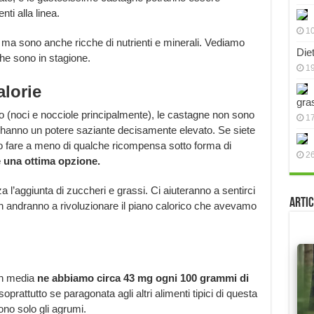
i alla linea.
10
o, ma sono anche ricche di nutrienti e minerali. Vediamo
Die
e sono in stagione.
19
lorie
gra
no (noci e nocciole principalmente), le castagne non sono
17
 hanno un potere saziante decisamente elevato. Se siete
o fare a meno di qualche ricompensa sotto forma di
2
 una ottima opzione.
 l’aggiunta di zuccheri e grassi. Ci aiuteranno a sentirci
Artic
n andranno a rivoluzionare il piano calorico che avevamo
In media
ne abbiamo circa 43 mg ogni 100 grammi di
oprattutto se paragonata agli altri alimenti tipici di questa
ono solo gli agrumi.