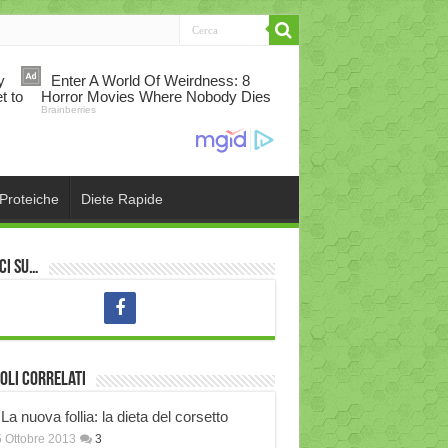
 Proteiche
Diete Rapide
ci su…
oli correlati
La nuova follia: la dieta del corsetto
 Ottobre 2013
3