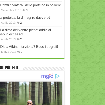
Effetti collaterali delle proteine in polvere
 Settembre 2013
3
ta proteica: fa dimagrire davvero?
 Aprile 2013
2
La dieta del ventre piatto: addio al
sso in eccesso!
 Aprile 2013
2
Dieta Atkins: funziona? Ecco i segreti!
6 Marzo 2013
2
oli più Letti…