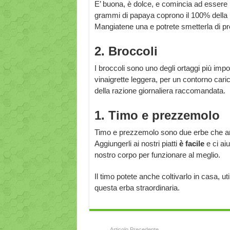
E’ buona, è dolce, e comincia ad essere 
grammi di papaya coprono il 100% della 
Mangiatene una e potrete smetterla di p
2. Broccoli
I broccoli sono uno degli ortaggi più impor
vinaigrette leggera, per un contorno car
della razione giornaliera raccomandata.
1. Timo e prezzemolo
Timo e prezzemolo sono due erbe che arri
Aggiungerli ai nostri piatti
è facile
e ci ai
nostro corpo per funzionare al meglio.
Il timo potete anche coltivarlo in casa, ut
questa erba straordinaria.
Articolo Precedente