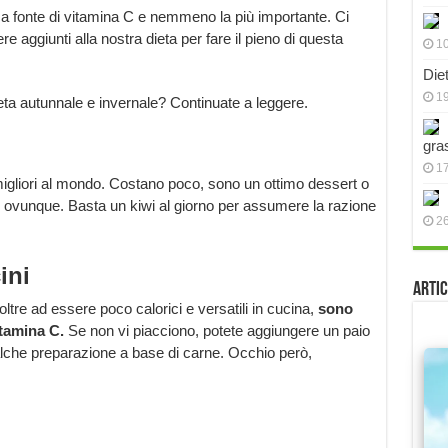
ica fonte di vitamina C e nemmeno la più importante. Ci
e aggiunti alla nostra dieta per fare il pieno di questa
10
Die
19
dieta autunnale e invernale? Continuate a leggere.
gra
17
migliori al mondo. Costano poco, sono un ottimo dessert o
e ovunque. Basta un kiwi al giorno per assumere la razione
2
ini
Artic
oltre ad essere poco calorici e versatili in cucina,
sono
itamina C.
Se non vi piacciono, potete aggiungere un paio
lche preparazione a base di carne. Occhio però,