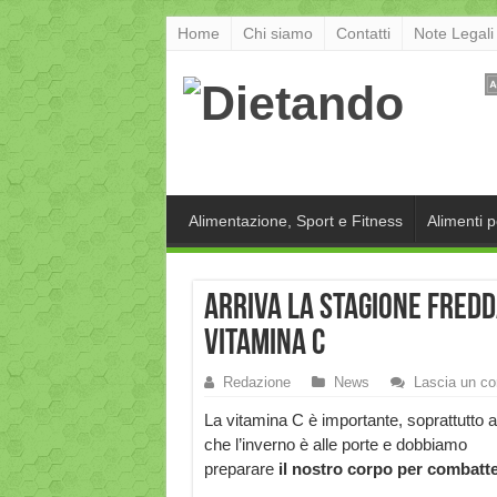
Home
Chi siamo
Contatti
Note Legali
Alimentazione, Sport e Fitness
Alimenti 
Arriva la stagione fredda
vitamina C
Redazione
News
Lascia un c
La vitamina C è importante, soprattutto 
che l’inverno è alle porte e dobbiamo
preparare
il nostro corpo per combatte