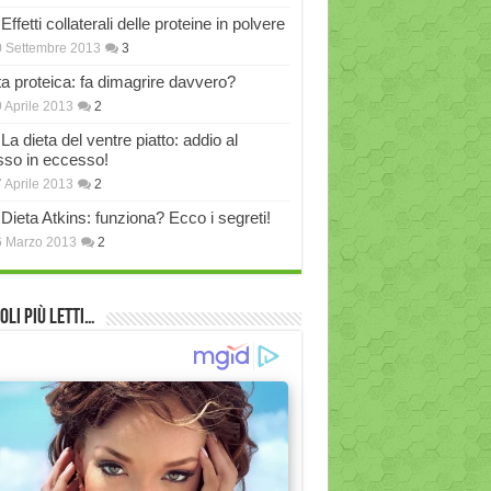
Effetti collaterali delle proteine in polvere
 Settembre 2013
3
ta proteica: fa dimagrire davvero?
 Aprile 2013
2
La dieta del ventre piatto: addio al
sso in eccesso!
 Aprile 2013
2
Dieta Atkins: funziona? Ecco i segreti!
6 Marzo 2013
2
oli più Letti…