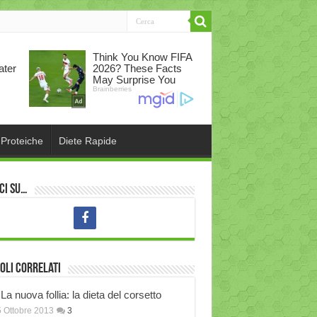
 Proteiche
Diete Rapide
ci su…
oli correlati
La nuova follia: la dieta del corsetto
 Ottobre 2013
3