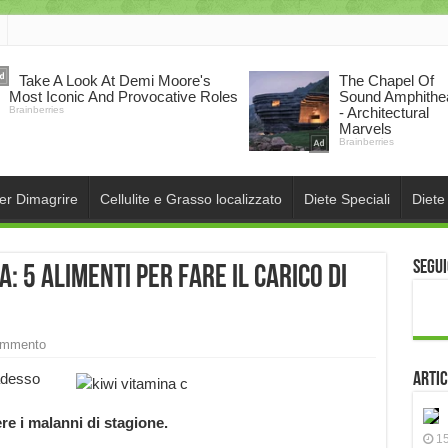
per Dimagrire
Cellulite e Grasso localizzato
Diete Speciali
Diete
Segui
: 5 alimenti per fare il carico di
ommento
adesso
Artic
re i malanni di stagione.
15