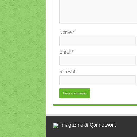
Nome
*
Email
*
Sito web
I magazine di Qonnetwork