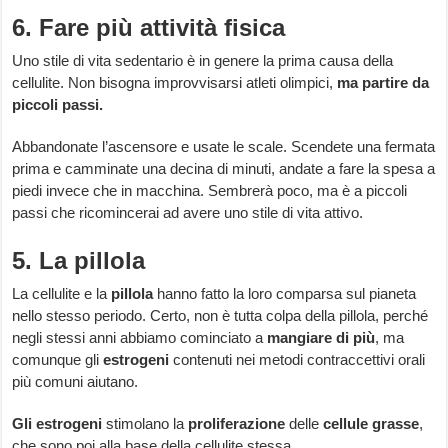
6. Fare più attività fisica
Uno stile di vita sedentario è in genere la prima causa della
cellulite. Non bisogna improvvisarsi atleti olimpici,
ma partire da
piccoli passi.
Abbandonate l’ascensore e usate le scale. Scendete una fermata
prima e camminate una decina di minuti, andate a fare la spesa a
piedi invece che in macchina. Sembrerà poco, ma è a piccoli
passi che ricomincerai ad avere uno stile di vita attivo.
5. La pillola
La cellulite e la
pillola
hanno fatto la loro comparsa sul pianeta
nello stesso periodo. Certo, non è tutta colpa della pillola, perché
negli stessi anni abbiamo cominciato a
mangiare di più
, ma
comunque gli
estrogeni
contenuti nei metodi contraccettivi orali
più comuni aiutano.
Gli estrogeni
stimolano la
proliferazione
delle
cellule grasse
,
che sono poi alla base della cellulite stessa.