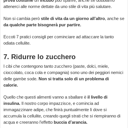
prova costume
un
incubo
può sparire, anche se dobbiamo
attenerci alle norme dettate da uno stile di vita più salutare.
Non si cambia però
stile di vita da un giorno all’altro
, anche se
da qualche parte bisognerà pur partire.
Eccoti 7 pratici consigli per cominciare ad attaccare la tanto
odiata cellulite.
7. Ridurre lo zucchero
I cibi che contengono tanto zucchero (paste, dolci, miele,
cioccolato, coca cola e compagnia) sono uno dei peggiori nemici
delle gambe sode.
Non si tratta solo di un problema di
calorie.
Quello che questi alimenti vanno a sballare è
il livello di
insulina.
Il nostro corpo impazzisce, e comincia ad
immagazzinare adipe, che finirà puntualmente lì dove si
accumula la cellulite, creando quegli strati che si riempiranno di
acqua e creeranno l’effetto
buccia d’arancia.