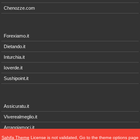
Chenozze.com
Forexiamo.it
Dietando.it
Inturchia.it
Ioverde.it
Sushipoint.it
Assicuratu.it
Viverealmeglio.it
Arrangiamoci.it
Sahifa Theme
License is not validated, Go to the theme options page
Tecnichef.it