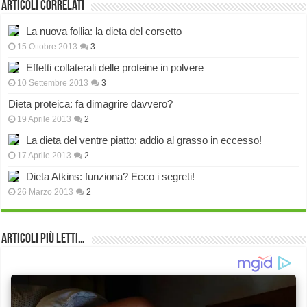
Articoli correlati
La nuova follia: la dieta del corsetto
15 Ottobre 2013
3
Effetti collaterali delle proteine in polvere
10 Settembre 2013
3
Dieta proteica: fa dimagrire davvero?
19 Aprile 2013
2
La dieta del ventre piatto: addio al grasso in eccesso!
17 Aprile 2013
2
Dieta Atkins: funziona? Ecco i segreti!
26 Marzo 2013
2
Articoli più Letti…