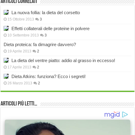
Articoli correlati
La nuova follia: la dieta del corsetto
15 Ottobre 2013
3
Effetti collaterali delle proteine in polvere
10 Settembre 2013
3
Dieta proteica: fa dimagrire davvero?
19 Aprile 2013
2
La dieta del ventre piatto: addio al grasso in eccesso!
17 Aprile 2013
2
Dieta Atkins: funziona? Ecco i segreti!
26 Marzo 2013
2
Articoli più Letti…