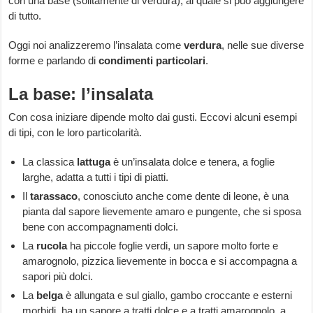
con una base (solitamente di verdura), al quale si può aggiungere
di tutto.
Oggi noi analizzeremo l’insalata come
verdura
, nelle sue diverse
forme e parlando di
condimenti particolari
.
La base: l’insalata
Con cosa iniziare dipende molto dai gusti. Eccovi alcuni esempi
di tipi, con le loro particolarità.
La classica
lattuga
è un’insalata dolce e tenera, a foglie
larghe, adatta a tutti i tipi di piatti.
Il
tarassaco
, conosciuto anche come dente di leone, è una
pianta dal sapore lievemente amaro e pungente, che si sposa
bene con accompagnamenti dolci.
La
rucola
ha piccole foglie verdi, un sapore molto forte e
amarognolo, pizzica lievemente in bocca e si accompagna a
sapori più dolci.
La
belga
è allungata e sul giallo, gambo croccante e esterni
morbidi, ha un sapore a tratti dolce e a tratti amarognolo, a