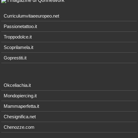
I magazine di Qonnetwork
Curriculumvitaeeuropeo.net
Passionetattoo.it
Troppodolce.it
Scoprilamela.it
Goprestiti.it
Okceliachia.it
Mondopiercing.it
Mammaperfetta.it
Chesignifica.net
Chenozze.com