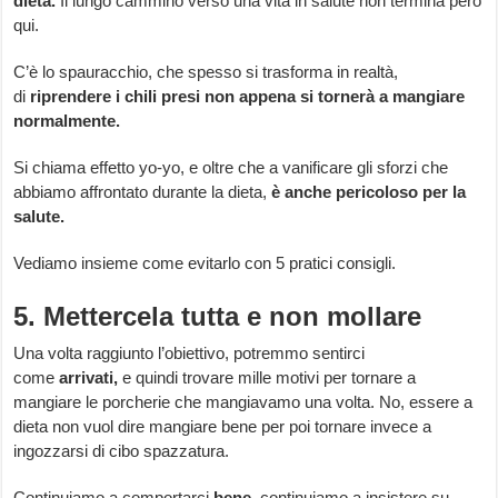
dieta.
Il lungo cammino verso una vita in salute non termina però
qui.
C’è lo spauracchio, che spesso si trasforma in realtà,
di
riprendere i chili presi non appena si tornerà a mangiare
normalmente.
Si chiama effetto yo-yo, e oltre che a vanificare gli sforzi che
abbiamo affrontato durante la dieta,
è anche pericoloso per la
salute.
Vediamo insieme come evitarlo con 5 pratici consigli.
5. Mettercela tutta e non mollare
Una volta raggiunto l’obiettivo, potremmo sentirci
come
arrivati,
e quindi trovare mille motivi per tornare a
mangiare le porcherie che mangiavamo una volta. No, essere a
dieta non vuol dire mangiare bene per poi tornare invece a
ingozzarsi di cibo spazzatura.
Continuiamo a comportarci
bene,
continuiamo a insistere su