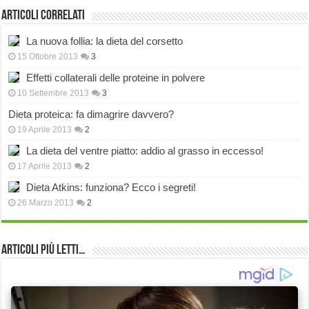
Articoli correlati
La nuova follia: la dieta del corsetto
15 Ottobre 2013
3
Effetti collaterali delle proteine in polvere
10 Settembre 2013
3
Dieta proteica: fa dimagrire davvero?
19 Aprile 2013
2
La dieta del ventre piatto: addio al grasso in eccesso!
17 Aprile 2013
2
Dieta Atkins: funziona? Ecco i segreti!
26 Marzo 2013
2
Articoli più Letti…