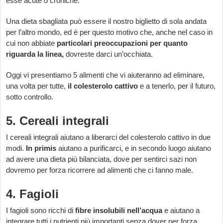
esse acute o croniche.
Una dieta sbagliata può essere il nostro biglietto di sola andata
per l’altro mondo, ed è per questo motivo che, anche nel caso in
cui non abbiate
particolari preoccupazioni per quanto
riguarda la linea,
dovreste darci un’occhiata.
Oggi vi presentiamo 5 alimenti che vi aiuteranno ad eliminare,
una volta per tutte,
il colesterolo cattivo
e a tenerlo, per il futuro,
sotto controllo.
5. Cereali integrali
I cereali integrali aiutano a liberarci del colesterolo cattivo in due
modi.
In primis
aiutano a purificarci, e in secondo luogo aiutano
ad avere una dieta più bilanciata, dove per sentirci sazi non
dovremo per forza ricorrere ad alimenti che ci fanno male.
4. Fagioli
I fagioli sono ricchi di
fibre insolubili nell’acqua
e aiutano a
integrare tutti i nutrienti più importanti senza dover per forza