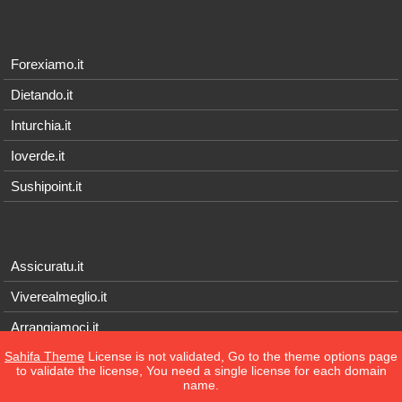
Forexiamo.it
Dietando.it
Inturchia.it
Ioverde.it
Sushipoint.it
Assicuratu.it
Viverealmeglio.it
Arrangiamoci.it
Sahifa Theme
License is not validated, Go to the theme options page
Tecnichef.it
to validate the license, You need a single license for each domain
name.