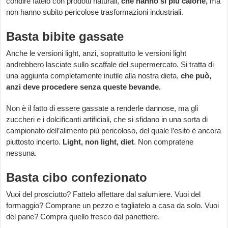
condire fatelo con prodotti naturali,
che hanno sì più calorie,
ma
non hanno subito pericolose trasformazioni industriali.
Basta bibite gassate
Anche le versioni light, anzi, soprattutto le versioni light
andrebbero lasciate sullo scaffale del supermercato. Si tratta di
una aggiunta completamente inutile alla nostra dieta,
che può,
anzi deve procedere senza queste bevande.
Non è il fatto di essere gassate a renderle dannose, ma gli
zuccheri e i dolcificanti artificiali, che si sfidano in una sorta di
campionato dell’alimento più pericoloso, del quale l’esito è ancora
piuttosto incerto.
Light, non light,
diet
. Non compratene
nessuna.
Basta cibo confezionato
Vuoi del prosciutto? Fattelo affettare dal salumiere. Vuoi del
formaggio? Comprane un pezzo e tagliatelo a casa da solo. Vuoi
del pane? Compra quello fresco dal panettiere.