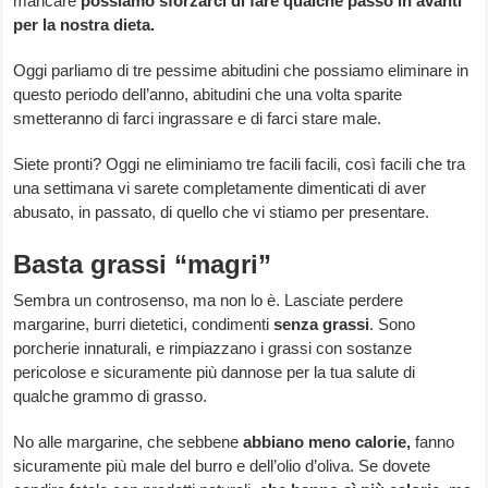
mancare
possiamo sforzarci di fare qualche passo in avanti
per la nostra dieta.
Oggi parliamo di tre pessime abitudini che possiamo eliminare in
questo periodo dell’anno, abitudini che una volta sparite
smetteranno di farci ingrassare e di farci stare male.
Siete pronti? Oggi ne eliminiamo tre facili facili, così facili che tra
una settimana vi sarete completamente dimenticati di aver
abusato, in passato, di quello che vi stiamo per presentare.
Basta grassi “magri”
Sembra un controsenso, ma non lo è. Lasciate perdere
margarine, burri dietetici, condimenti
senza grassi
. Sono
porcherie innaturali, e rimpiazzano i grassi con sostanze
pericolose e sicuramente più dannose per la tua salute di
qualche grammo di grasso.
No alle margarine, che sebbene
abbiano meno calorie,
fanno
sicuramente più male del burro e dell’olio d’oliva. Se dovete