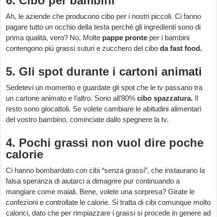
6. Cibo per bambini
Ah, le aziende che producono cibo per i nostri piccoli. Ci fanno
pagare tutto un occhio della testa perché gli ingredienti sono di
prima qualità, vero? No. Molte
pappe pronte
per i bambini
contengono più grassi suturi e zucchero del cibo
da fast food.
5. Gli spot durante i cartoni animati
Sedetevi un momento e guardate gli spot che le tv passano tra
un cartone animato e l’altro. Sono all’80%
cibo spazzatura.
Il
resto sono giocattoli. Se volete cambiare le abitudini alimentari
del vostro bambino, cominciate dallo spegnere la tv.
4. Pochi grassi non vuol dire poche
calorie
Ci hanno bombardato con cibi “senza grassi”, che instaurano la
falsa speranza di aiutarci a dimagrire pur continuando a
mangiare come maiali. Bene, volete una sorpresa? Girate le
confezioni e controllate le calorie. Si tratta di cibi comunque molto
calorici, dato che per rimpiazzare i grassi si procede in genere ad