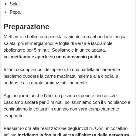
Sale;
Pepe.
Preparazione
Mettiamo a bollire una pentola capiente con abbondante acqua
salata, poi immergiamoci le foglie di verza e lasciamole
sbollentare per 5 minuti. Scoliamole in un colapasta,
poi
mettiamole aperte su un canovaccio pulito
.
Intanto occupiamoci del ripieno. In una padella antiaderente
lasciamo cuocere la carne macinata insieme alla cipolla, al
sedano e alla carota sminuzzati finemente.
Aggiungiamo anche l’olio, un pizzico di pepe e uno di sale.
Lasciamo andare per 2 minuti, poi sfumiamo con il vino bianco e
continuiamo la cottura fin quando non sarà completamente
evaporato.
Passiamo ora alla realizzazione degli involtini. Con un coltellino
affilato
incidiamo la foglia di verza all’altezza della nervatura