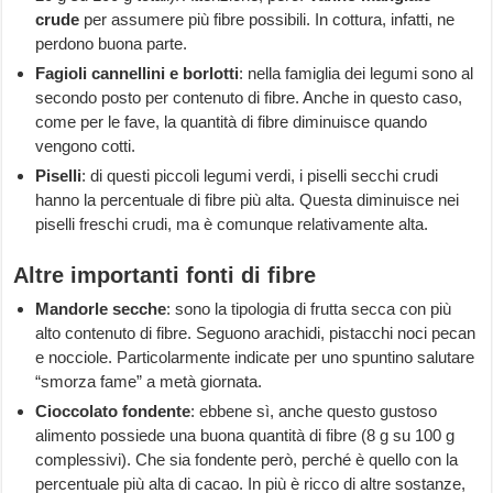
crude
per assumere più fibre possibili. In cottura, infatti, ne
perdono buona parte.
Fagioli cannellini e borlotti
: nella famiglia dei legumi sono al
secondo posto per contenuto di fibre. Anche in questo caso,
come per le fave, la quantità di fibre diminuisce quando
vengono cotti.
Piselli
: di questi piccoli legumi verdi, i piselli secchi crudi
hanno la percentuale di fibre più alta. Questa diminuisce nei
piselli freschi crudi, ma è comunque relativamente alta.
Altre importanti fonti di fibre
Mandorle secche
: sono la tipologia di frutta secca con più
alto contenuto di fibre. Seguono arachidi, pistacchi noci pecan
e nocciole. Particolarmente indicate per uno spuntino salutare
“smorza fame” a metà giornata.
Cioccolato fondente
: ebbene sì, anche questo gustoso
alimento possiede una buona quantità di fibre (8 g su 100 g
complessivi). Che sia fondente però, perché è quello con la
percentuale più alta di cacao. In più è ricco di altre sostanze,