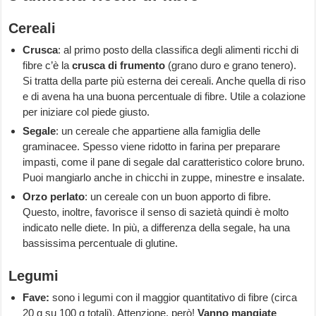
Cereali
Crusca
: al primo posto della classifica degli alimenti ricchi di
fibre c’è la
crusca di frumento
(grano duro e grano tenero).
Si tratta della parte più esterna dei cereali. Anche quella di riso
e di avena ha una buona percentuale di fibre. Utile a colazione
per iniziare col piede giusto.
Segale
: un cereale che appartiene alla famiglia delle
graminacee. Spesso viene ridotto in farina per preparare
impasti, come il pane di segale dal caratteristico colore bruno.
Puoi mangiarlo anche in chicchi in zuppe, minestre e insalate.
Orzo perlato
: un cereale con un buon apporto di fibre.
Questo, inoltre, favorisce il senso di sazietà quindi è molto
indicato nelle diete. In più, a differenza della segale, ha una
bassissima percentuale di glutine.
Legumi
Fave:
sono i legumi con il maggior quantitativo di fibre (circa
20 g su 100 g totali). Attenzione, però!
Vanno mangiate