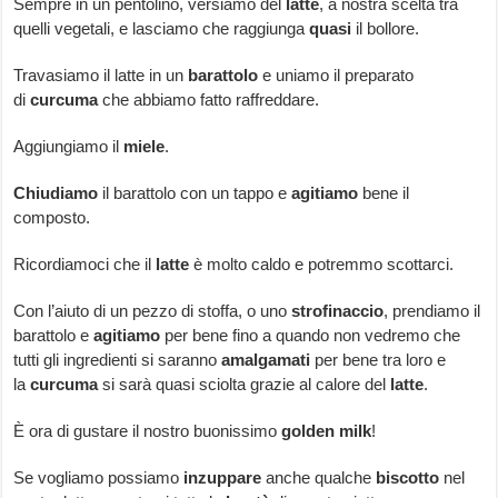
Sempre in un pentolino, versiamo del
latte
, a nostra scelta tra
quelli vegetali, e lasciamo che raggiunga
quasi
il bollore.
Travasiamo il latte in un
barattolo
e uniamo il preparato
di
curcuma
che abbiamo fatto raffreddare.
Aggiungiamo il
miele
.
Chiudiamo
il barattolo con un tappo e
agitiamo
bene il
composto.
Ricordiamoci che il
latte
è molto caldo e potremmo scottarci.
Con l’aiuto di un pezzo di stoffa, o uno
strofinaccio
, prendiamo il
barattolo e
agitiamo
per bene fino a quando non vedremo che
tutti gli ingredienti si saranno
amalgamati
per bene tra loro e
la
curcuma
si sarà quasi sciolta grazie al calore del
latte
.
È ora di gustare il nostro buonissimo
golden
milk
!
Se vogliamo possiamo
inzuppare
anche qualche
biscotto
nel