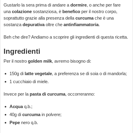
Gustarlo la sera prima di andare a
dormire
, o anche per fare
una
colazione
sostanziosa, è
benefico
per il nostro corpo,
soprattutto grazie alla presenza della
curcuma
che è una
sostanza
depurativa
oltre che
antinfiammatoria
.
Beh che dire? Andiamo a scoprire gli ingredienti di questa ricetta.
Ingredienti
Per il nostro
golden
milk
, avremo bisogno di:
150g di
latte
vegetale
, a preferenza se di soia o di mandorla;
1 cucchiaio di miele.
Invece per la
pasta di curcuma
, occorreranno:
Acqua
q.b.;
40g di
curcuma
in polvere;
Pepe
nero q.b.