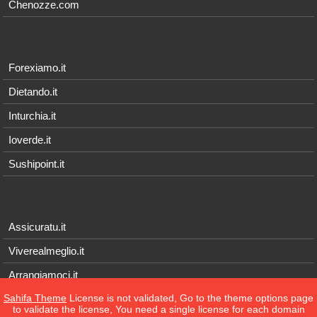
Chenozze.com
Forexiamo.it
Dietando.it
Inturchia.it
Ioverde.it
Sushipoint.it
Assicuratu.it
Viverealmeglio.it
Arrangiamoci.it
Sahifa Theme
License is not validated, Go to the theme options page
Tecnichef.it
to validate the license, You need a single license for each domain