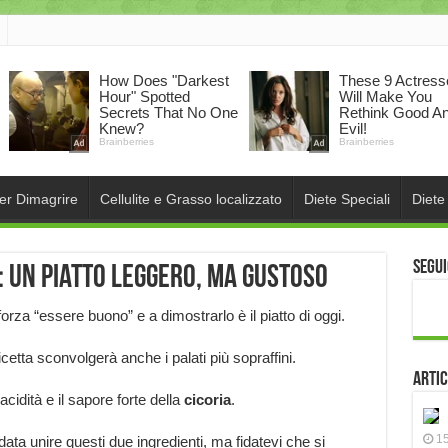
per Dimagrire
Cellulite e Grasso localizzato
Diete Speciali
Diete
Segui
: un piatto leggero, ma gustoso
orza “essere buono” e a dimostrarlo è il piatto di oggi.
etta sconvolgerà anche i palati più sopraffini.
Artic
cidità e il sapore forte della
cicoria
.
15
ta unire questi due ingredienti, ma fidatevi che si