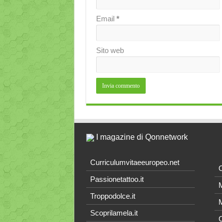
Email
*
Sito web
I magazine di Qonnetwork
Curriculumvitaeeuropeo.net
O
Passionetattoo.it
M
Troppodolce.it
M
Scoprilamela.it
C