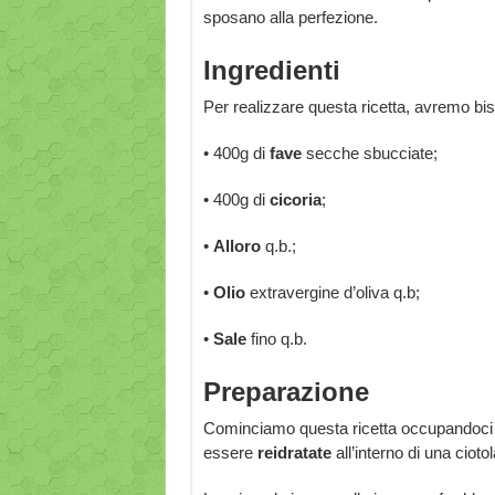
sposano alla perfezione.
Ingredienti
Per realizzare questa ricetta, avremo bis
• 400g di
fave
secche sbucciate;
• 400g di
cicoria
;
•
Alloro
q.b.;
•
Olio
extravergine d’oliva q.b;
•
Sale
fino q.b.
Preparazione
Cominciamo questa ricetta occupandoci 
essere
reidratate
all’interno di una cioto