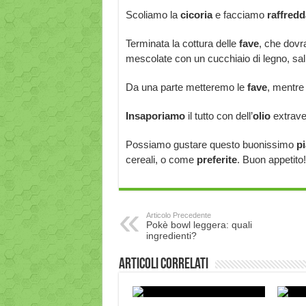
Scoliamo la
cicoria
e facciamo
raffredd
Terminata la cottura delle
fave
, che dov
mescolate con un cucchiaio di legno, sal
Da una parte metteremo le
fave
, mentre 
Insaporiamo
il tutto con dell’
olio
extraver
Possiamo gustare questo buonissimo
pi
cereali, o come
preferite
. Buon appetito!
Articolo Precedente
Pokè bowl leggera: quali
ingredienti?
Articoli correlati