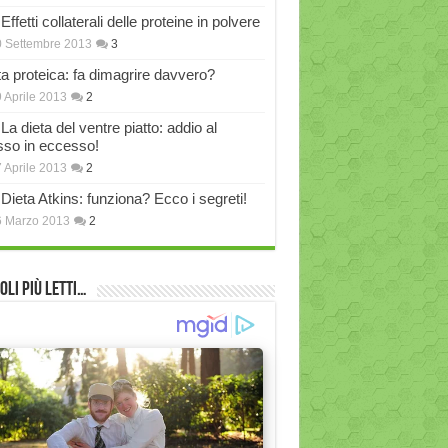
Effetti collaterali delle proteine in polvere
 Settembre 2013
3
ta proteica: fa dimagrire davvero?
 Aprile 2013
2
La dieta del ventre piatto: addio al
sso in eccesso!
 Aprile 2013
2
Dieta Atkins: funziona? Ecco i segreti!
6 Marzo 2013
2
oli più Letti…