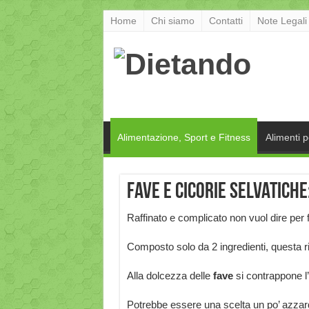
Home
Chi siamo
Contatti
Note Legali
Alimentazione, Sport e Fitness
Alimenti 
Fave e cicorie selvatiche
Raffinato e complicato non vuol dire per f
Composto solo da 2 ingredienti, questa ric
Alla dolcezza delle
fave
si contrappone l’a
Potrebbe essere una scelta un po’ azzarda