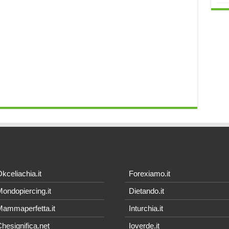
kceliachia.it
Forexiamo.it
ondopiercing.it
Dietando.it
ammaperfetta.it
Inturchia.it
hesignifica.net
Ioverde.it