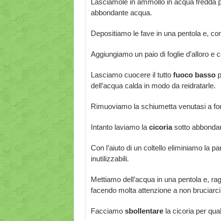
Lasciamole in ammollo in acqua fredda 
abbondante acqua.
Depositiamo le fave in una pentola e, con
Aggiungiamo un paio di foglie d’alloro e 
Lasciamo cuocere il tutto
fuoco basso
p
dell’acqua calda in modo da reidratarle.
Rimuoviamo la schiumetta venutasi a fo
Intanto laviamo la
cicoria
sotto abbondan
Con l’aiuto di un coltello eliminiamo la par
inutilizzabili.
Mettiamo dell’acqua in una pentola e, rag
facendo molta attenzione a non bruciarci
Facciamo
sbollentare
la cicoria per qua