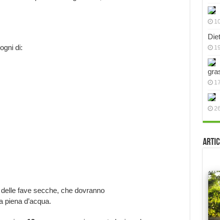
10
Die
ogni di:
19
gra
17
2
Artic
delle fave secche, che dovranno
la piena d’acqua.