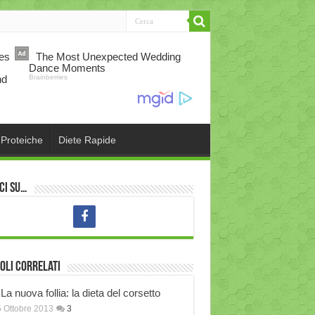
 Proteiche
Diete Rapide
ci su…
oli correlati
La nuova follia: la dieta del corsetto
 Ottobre 2013
3