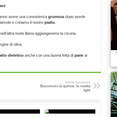
are
.
ranno avere una consistenza
grumosa
dopo averle
iamole e creiamo il nostro
piatto
.
nell’altra metà libera aggiungeremo la cicoria.
gine di oliva.
atto
dietetico
anche con una buona fetta di
pane
ai
Articolo Successivo
Bocconcini di quinoa: la ricetta
light