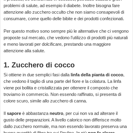
problemi di salute, ad esempio il diabete. Inoltre bisogna fare
attenzione allo zucchero occulto che non siamo consapevoli di
consumare, come quello delle bibite e dei prodotti confezionati.
Per questo motivo sono sempre più le alternative che ci vengono
proposte sul mercato, che vedono l’utilizzo di prodotti più naturali
e meno lavorati per dolcificare, prestando una maggiore
attenzione alla salute.
1. Zucchero di cocco
Si ottiene in due semplici fasi dalla
linfa della pianta di cocco
,
che vedono il taglio di una parte del fiore e la colatura. La linfa
viene poi bollita e cristallizzata per ottenere il composto che
troviamo in commercio. Non essendo raffinato, si presenta di
colore scuro, simile allo zucchero di canna.
Il
sapore
è abbastanza
neutro
, per cui non va ad alterare il
gusto delle preparazioni. A livello calorico non differisce molto
dallo zucchero normale, ma non essendo lavorato preserva una
buona quantità di fibre tra cui l’inulina. In più
non fa alzare