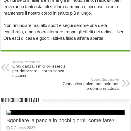
Quindi se ci si allena e si mangia in modo sano, i radicali liberi
troveranno tanti ostacoli sul loro cammino e noi riusciremo a
mantenere il nostro corpo in salute più a lungo.
Non rinunciare mai allo sport e segui sempre una dieta
equilibrata, e non dovrai temere troppo gli effetti dei radicali liberi.
Ora esci di casa e goditi l’attività fisica all’aria aperta!
Articolo Precedente
Gravidanza: i migliori esercizi
per rinforzare il corpo senza
eccessi
Articolo Successivo
Ginnastica dolce: non solo per
le donne in attesa
Articoli correlati
Sgonfiare la pancia in pochi giorni: come fare?
7 Giugno 2022