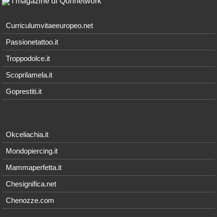
I magazine di Qonnetwork
Curriculumvitaeeuropeo.net
Passionetattoo.it
Troppodolce.it
Scoprilamela.it
Goprestiti.it
Okceliachia.it
Mondopiercing.it
Mammaperfetta.it
Chesignifica.net
Chenozze.com