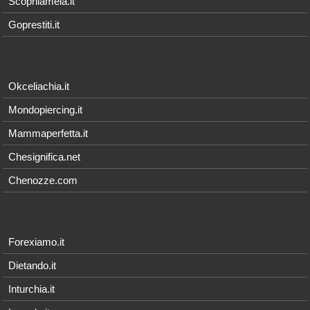
Scoprilamela.it
Goprestiti.it
Okceliachia.it
Mondopiercing.it
Mammaperfetta.it
Chesignifica.net
Chenozze.com
Forexiamo.it
Dietando.it
Inturchia.it