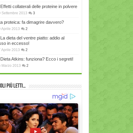
Effetti collaterali delle proteine in polvere
 Settembre 2013
3
ta proteica: fa dimagrire davvero?
 Aprile 2013
2
La dieta del ventre piatto: addio al
sso in eccesso!
 Aprile 2013
2
Dieta Atkins: funziona? Ecco i segreti!
6 Marzo 2013
2
oli più Letti…