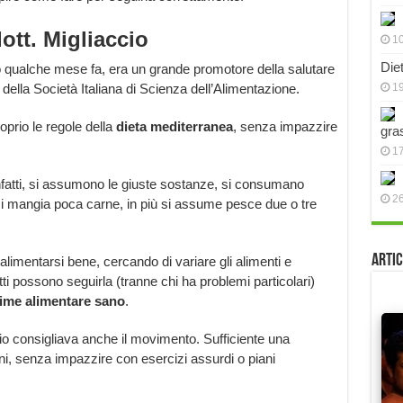
ott. Migliaccio
10
Die
o qualche mese fa, era un grande promotore della salutare
della Società Italiana di Scienza dell’Alimentazione.
19
oprio le regole della
dieta mediterranea
, senza impazzire
gra
17
nfatti, si assumono le giuste sostanze, si consumano
2
 si mangia poca carne, in più si assume pesce due o tre
Artic
alimentarsi bene, cercando di variare gli alimenti e
tti possono seguirla (tranne chi ha problemi particolari)
ime alimentare sano
.
ccio consigliava anche il movimento. Sufficiente una
ni, senza impazzire con esercizi assurdi o piani