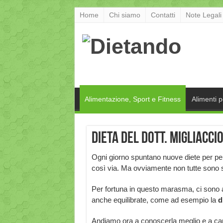
Home
Chi siamo
Contatti
Note Legali
Alimentazione, Sport e Fitness
Alimenti 
Dieta del dott. Migliaccio
Ogni giorno spuntano nuove diete per perd
così via. Ma ovviamente non tutte sono sa
Per fortuna in questo marasma, ci sono 
anche equilibrate, come ad esempio la
d
Andiamo ora a conoscerla meglio e a cap