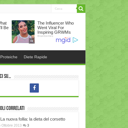
 Proteiche
Diete Rapide
ci su…
oli correlati
La nuova follia: la dieta del corsetto
 Ottobre 2013
3