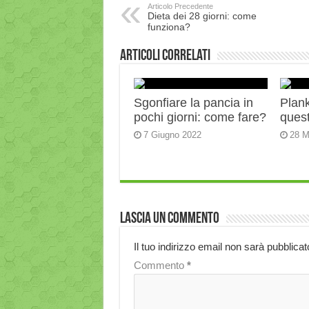
Articolo Precedente
Dieta dei 28 giorni: come
funziona?
Articoli correlati
Sgonfiare la pancia in
Plank:
pochi giorni: come fare?
quest
7 Giugno 2022
28 M
Lascia un commento
Il tuo indirizzo email non sarà pubblicat
Commento
*