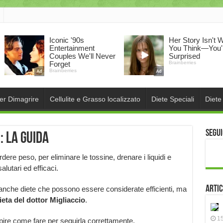
per Dimagrire
Cellulite e Grasso localizzato
Diete Speciali
Diete
Segui
: la guida
ere peso, per eliminare le tossine, drenare i liquidi e
lutari ed efficaci.
Artic
anche diete che possono essere considerate efficienti, ma
ieta del dottor Migliaccio
.
15
ire come fare per seguirla correttamente.