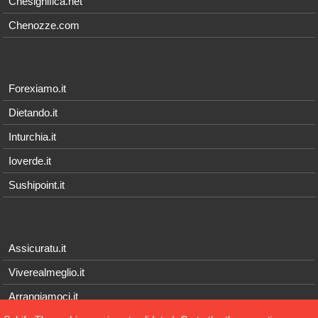
Chesignifica.net
Chenozze.com
Forexiamo.it
Dietando.it
Inturchia.it
Ioverde.it
Sushipoint.it
Assicuratu.it
Viverealmeglio.it
Arrangiamoci.it