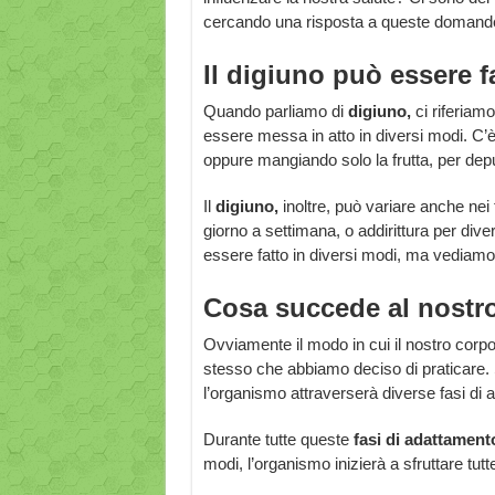
cercando una risposta a queste domande,
Il digiuno può essere f
Quando parliamo di
digiuno,
ci riferiamo
essere messa in atto in diversi modi. C’è 
oppure mangiando solo la frutta, per depu
Il
digiuno,
inoltre, può variare anche nei
giorno a settimana, o addirittura per div
essere fatto in diversi modi, ma vediam
Cosa succede al nostr
Ovviamente il modo in cui il nostro corp
stesso che abbiamo deciso di praticare.
l’organismo attraverserà diverse fasi di
Durante tutte queste
fasi di adattament
modi, l’organismo inizierà a sfruttare tut