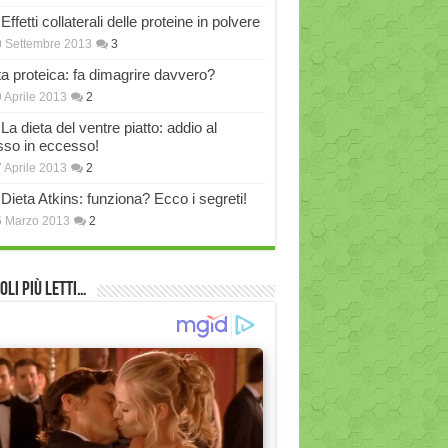
Effetti collaterali delle proteine in polvere
 Settembre 2013
3
ta proteica: fa dimagrire davvero?
 Aprile 2013
2
La dieta del ventre piatto: addio al
sso in eccesso!
 Aprile 2013
2
Dieta Atkins: funziona? Ecco i segreti!
6 Marzo 2013
2
oli più Letti…