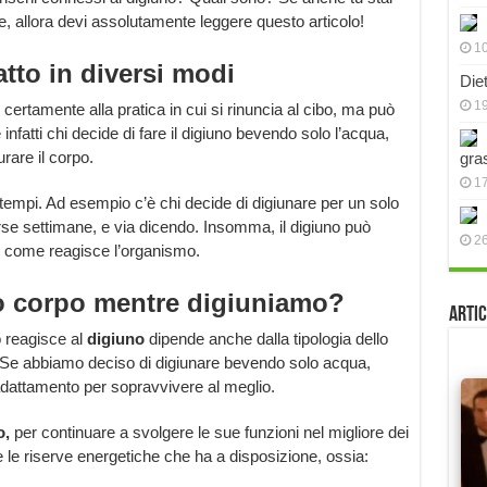
 allora devi assolutamente leggere questo articolo!
10
atto in diversi modi
Die
19
 certamente alla pratica in cui si rinuncia al cibo, ma può
infatti chi decide di fare il digiuno bevendo solo l’acqua,
rare il corpo.
gra
17
 tempi. Ad esempio c’è chi decide di digiunare per un solo
erse settimane, e via dicendo. Insomma, il digiuno può
2
o come reagisce l’organismo.
o corpo mentre digiuniamo?
Artic
o reagisce al
digiuno
dipende anche dalla tipologia dello
 Se abbiamo deciso di digiunare bevendo solo acqua,
 adattamento per sopravvivere al meglio.
o,
per continuare a svolgere le sue funzioni nel migliore dei
te le riserve energetiche che ha a disposizione, ossia: