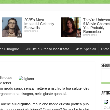
per Dimagrire
Cellulite e Grasso localizzato
Diete Speciali
Diete
Segui
lle cose
te tener
e in modo sano, senza mettere a rischio la tua salute, devi
Artic
 organismo ha bisogno, nelle giuste quantità.
a anche sul
digiuno,
ma in che modo questa pratica può
15
 rischi connessi al digiuno? Quali sono? Se anche tu stai