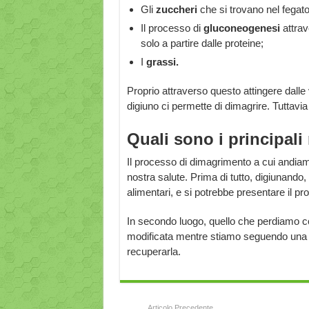
Gli
zuccheri
che si trovano nel fegato
Il processo di
gluconeogenesi
attrave
solo a partire dalle proteine;
I
grassi.
Proprio attraverso questo attingere dalle v
digiuno ci permette di dimagrire. Tuttavi
Quali sono i principali 
Il processo di dimagrimento a cui andiamo 
nostra salute. Prima di tutto, digiunando
alimentari, e si potrebbe presentare il p
In secondo luogo, quello che perdiamo co
modificata mentre stiamo seguendo una 
recuperarla.
Articolo Precedente