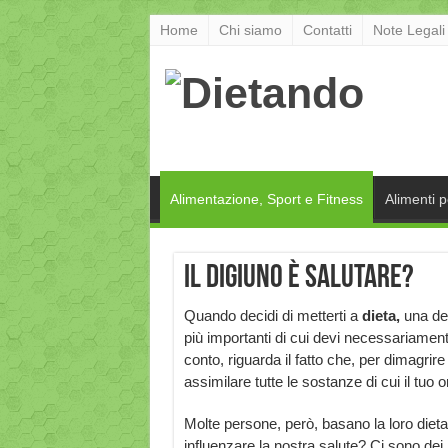
Home
Chi siamo
Contatti
Note Legali
Alimentazione, Sport e Fitness
Alimenti 
Il digiuno è salutare?
Quando decidi di metterti a
dieta,
una de
più importanti di cui devi necessariamen
conto, riguarda il fatto che, per dimagrir
assimilare tutte le sostanze di cui il tuo
Molte persone, però, basano la loro diet
influenzare la nostra salute? Ci sono dei