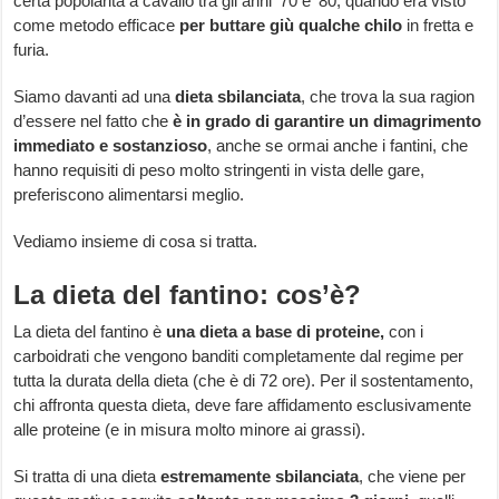
certa popolarità a cavallo tra gli anni ’70 e ’80, quando era visto
come metodo efficace
per buttare giù qualche chilo
in fretta e
furia.
Siamo davanti ad una
dieta sbilanciata
, che trova la sua ragion
d’essere nel fatto che
è in grado di garantire un dimagrimento
immediato e sostanzioso
, anche se ormai anche i fantini, che
hanno requisiti di peso molto stringenti in vista delle gare,
preferiscono alimentarsi meglio.
Vediamo insieme di cosa si tratta.
La dieta del fantino: cos’è?
La dieta del fantino è
una dieta a base di proteine,
con i
carboidrati che vengono banditi completamente dal regime per
tutta la durata della dieta (che è di 72 ore). Per il sostentamento,
chi affronta questa dieta, deve fare affidamento esclusivamente
alle proteine (e in misura molto minore ai grassi).
Si tratta di una dieta
estremamente sbilanciata
, che viene per