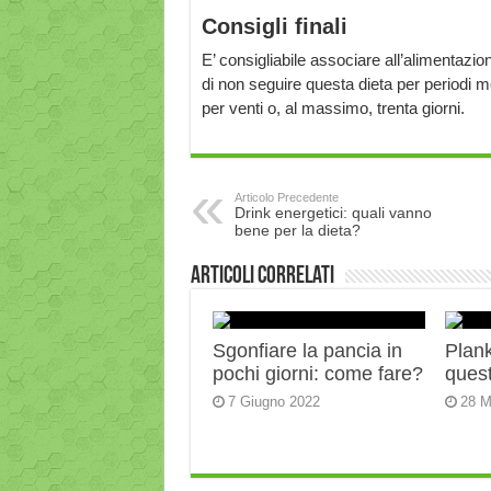
Consigli finali
E’ consigliabile associare all’alimentazio
di non seguire questa dieta per periodi mo
per venti o, al massimo, trenta giorni.
Articolo Precedente
Drink energetici: quali vanno
bene per la dieta?
Articoli correlati
Sgonfiare la pancia in
Plank:
pochi giorni: come fare?
quest
7 Giugno 2022
28 M