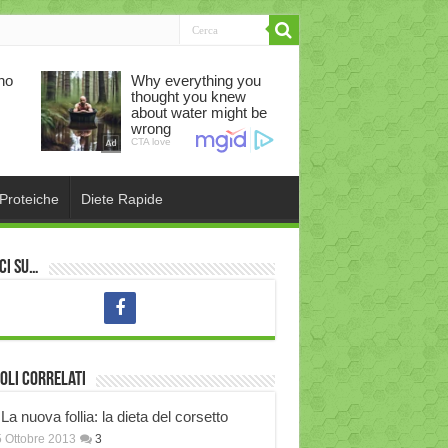
 Proteiche
Diete Rapide
ci su…
oli correlati
La nuova follia: la dieta del corsetto
 Ottobre 2013
3