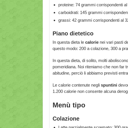
proteine: 74 grammi corrispondenti al 
carboidrati: 145 grammi corrispondenti 
grassi: 42 grammi corrispondenti al 32
Piano dietetico
In questa dieta le
calorie
nei vari pasti d
questo modo: 200 a colazione, 300 a pr
In questa dieta, di solito, molti aboliscon
pomeridiana. Noi riteniamo che non far tr
abitudine, perciò li abbiamo previsti entr
Le calorie contenute negli
spuntini
devono
1.200 calorie non consente alcuna deroga 
Menù tipo
Colazione
Latte parzialmente scremato: 300 gra