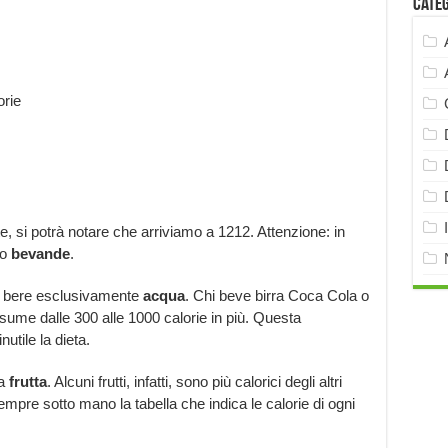
Cate
orie
ate, si potrà notare che arriviamo a 1212. Attenzione: in
no
bevande
.
di bere esclusivamente
acqua
. Chi beve birra Coca Cola o
sume dalle 300 alle 1000 calorie in più. Questa
utile la dieta.
a
frutta
. Alcuni frutti, infatti, sono più calorici degli altri
mpre sotto mano la tabella che indica le calorie di ogni