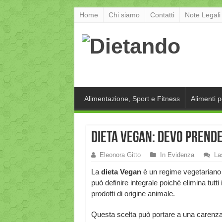
Home
Chi siamo
Contatti
Note Legali
Alimentazione, Sport e Fitness
Alimenti 
Dieta Vegan: devo prend
Eleonora Gitto
In Evidenza
La
La
dieta Vegan
è un regime vegetariano 
può definire integrale poiché elimina tutti 
prodotti di origine animale.
Questa scelta può portare a una carenza 