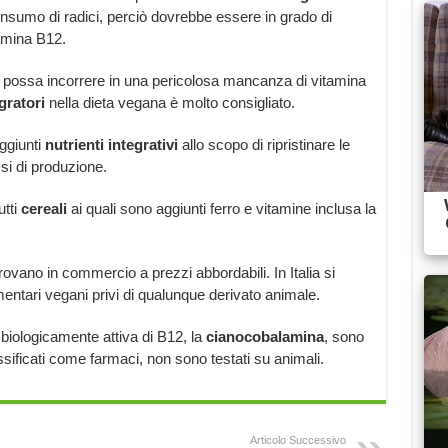
nsumo di radici, perciò dovrebbe essere in grado di
amina B12.
 possa incorrere in una pericolosa mancanza di vitamina
gratori
nella dieta vegana è molto consigliato.
aggiunti
nutrienti integrativi
allo scopo di ripristinare le
si di produzione.
utti
cereali
ai quali sono aggiunti ferro e vitamine inclusa la
rovano in commercio a prezzi abbordabili. In Italia si
limentari vegani privi di qualunque derivato animale.
biologicamente attiva di B12, la
cianocobalamina
, sono
ssificati come farmaci, non sono testati su animali.
Articolo Successivo