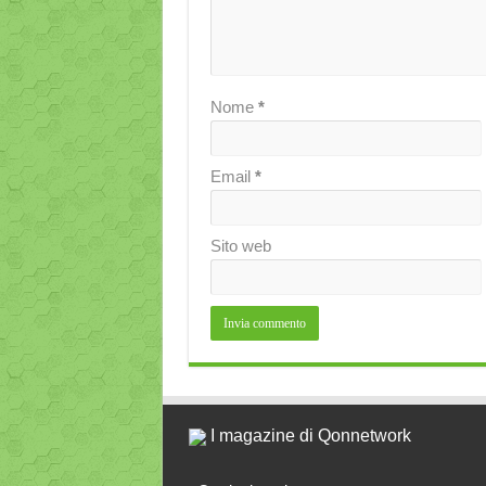
Nome
*
Email
*
Sito web
I magazine di Qonnetwork