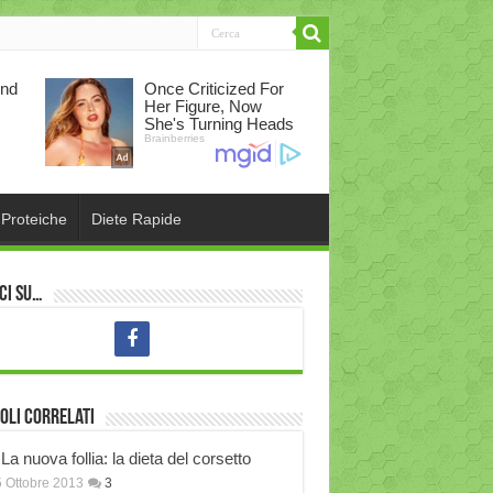
 Proteiche
Diete Rapide
ci su…
oli correlati
La nuova follia: la dieta del corsetto
 Ottobre 2013
3