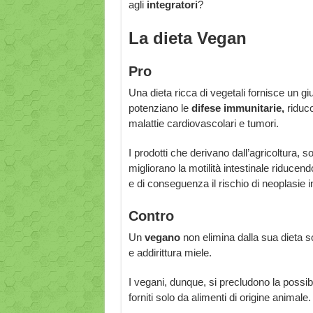
agli
integratori
?
La dieta Vegan
Pro
Una dieta ricca di vegetali fornisce un gi
potenziano le
difese immunitarie,
riduco
malattie cardiovascolari e tumori.
I prodotti che derivano dall’agricoltura, s
migliorano la motilità intestinale riduce
e di conseguenza il rischio di neoplasie in
Contro
Un
vegano
non elimina dalla sua dieta 
e addirittura miele.
I vegani, dunque, si precludono la possib
forniti solo da alimenti di origine animale.