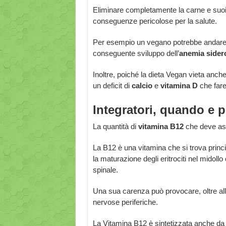
Eliminare completamente la carne e suoi 
conseguenze pericolose per la salute.
Per esempio un vegano potrebbe andare pi
conseguente sviluppo dell’
anemia sider
Inoltre, poiché la dieta Vegan vieta anche
un deficit di
calcio
e
vitamina D
che fare
Integratori, quando e 
La quantità di
vitamina B12
che deve ass
La B12 è una vitamina che si trova princ
la maturazione degli eritrociti nel midoll
spinale.
Una sua carenza può provocare, oltre all
nervose periferiche.
La Vitamina B12 è sintetizzata anche da 