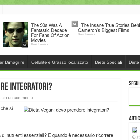
per Dimagrire
Cellulite e Grasso localizzato
Diete Speciali
Diete
Segui
ere integratori?
scia un commento
che si
i
Artic
di nutrienti essenziali? E quando è necessario ricorrere
15