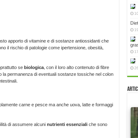
10
Die
19
usto apporto di vitamine e di sostanze antiossidanti che
gra
no il rischio di patologie come ipertensione, obesità,
17
oprattutto se
biologica
, con il loro alto contenuto di fibre
2
ndo la permanenza di eventuali sostanze tossiche nel colon
testinali.
Artic
solamente carne e pesce ma anche uova, latte e formaggi
ilità di assumere alcuni
nutrienti essenziali
che sono