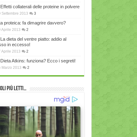
Effetti collaterali delle proteine in polvere
 Settembre 2013
3
ta proteica: fa dimagrire davvero?
 Aprile 2013
2
La dieta del ventre piatto: addio al
sso in eccesso!
 Aprile 2013
2
Dieta Atkins: funziona? Ecco i segreti!
6 Marzo 2013
2
oli più Letti…