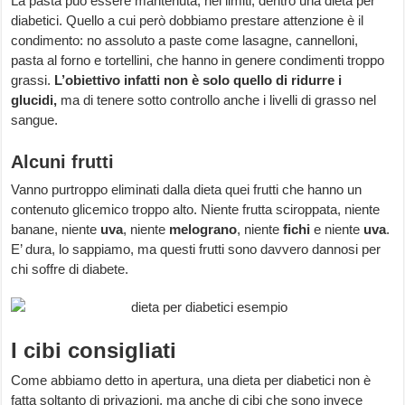
La pasta può essere mantenuta, nei limiti, dentro una dieta per
diabetici. Quello a cui però dobbiamo prestare attenzione è il
condimento: no assoluto a paste come lasagne, cannelloni,
pasta al forno e tortellini, che hanno in genere condimenti troppo
grassi.
L’obiettivo infatti non è solo quello di ridurre i
glucidi,
ma di tenere sotto controllo anche i livelli di grasso nel
sangue.
Alcuni frutti
Vanno purtroppo eliminati dalla dieta quei frutti che hanno un
contenuto glicemico troppo alto. Niente frutta sciroppata, niente
banane, niente
uva
, niente
melograno
, niente
fichi
e niente
uva
.
E’ dura, lo sappiamo, ma questi frutti sono davvero dannosi per
chi soffre di diabete.
I cibi consigliati
Come abbiamo detto in apertura, una dieta per diabetici non è
fatta soltanto di privazioni, ma anche di cibi che sono invece