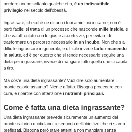
perdere anche soltanto qualche etto,
è un indiscutibile
privilegio
nel secolo dell’obesità.
Ingrassare, checché ne dicano i tuoi amici più in carne, non è
però facile: si tratta di un processo che nasconde
mille insidie,
e
che va affrontato con le giuste accortezze, per evitare di
trasformare un percorso necessario
in un incubo.
Non che sia
difficile ingrassare in generale, è difficile invece
farlo rimanendo
in salute,
ed è per questo che si rende necessario seguire una
dieta per ingrassare, invece di mangiare tutto quello che ci capita
a tiro.
Ma cos’è una dieta ingrassante? Vuol dire solo aumentare il
monte calorie assunto? Niente affatto. Bisogna procedere con
cura, e ripartire con attenzione
i nutrienti principali.
Come è fatta una dieta ingrassante?
Una dieta ingrassante prevede sicuramente un aumento del
monte calorico quotidiano, a seconda dell’obiettivo che ci siamo
prefissati. Bisogna però stare attenti a non mangiare senza