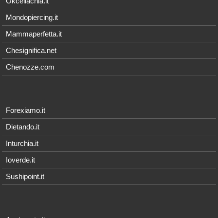
Okceliachia.it
Mondopiercing.it
Mammaperfetta.it
Chesignifica.net
Chenozze.com
Forexiamo.it
Dietando.it
Inturchia.it
Ioverde.it
Sushipoint.it