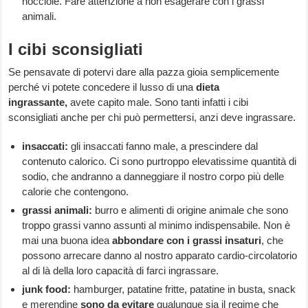
nocciole. Fare attenzione a non esagerare con i grassi
animali.
I cibi sconsigliati
Se pensavate di potervi dare alla pazza gioia semplicemente
perché vi potete concedere il lusso di una
dieta
ingrassante,
avete capito male. Sono tanti infatti i cibi
sconsigliati anche per chi può permettersi, anzi deve ingrassare.
insaccati:
gli insaccati fanno male, a prescindere dal
contenuto calorico. Ci sono purtroppo elevatissime quantità di
sodio, che andranno a danneggiare il nostro corpo più delle
calorie che contengono.
grassi animali:
burro e alimenti di origine animale che sono
troppo grassi vanno assunti al minimo indispensabile. Non è
mai una buona idea
abbondare con i grassi insaturi
, che
possono arrecare danno al nostro apparato cardio-circolatorio
al di là della loro capacità di farci ingrassare.
junk food:
hamburger, patatine fritte, patatine in busta, snack
e merendine
sono da evitare
qualunque sia il regime che