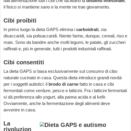
dall’alimentazione tutti i cibi che facilitano la
disbiosi intestinale
,
il fisico si mantiene sano e la mente ne trae giovamento.
Cibi proibiti
In primo luogo la dieta GAPS elimina i
carboidrati
, sia
disaccaridi, sia polisaccaridi. Niente farine, dunque, cereali, riso e
mais. Sono da bandire anche molti legumi, le patate, gli zuccheri
raffinati e, più in generale, tutti i prodotti industriali raffinati.
Cibi consentiti
La dieta GAPS si basa esclusivamente sul consumo di cibo
naturale cucinato in casa. Questa dieta introduce grandi novità
per i soggetti autistici: il
brodo di carne
fatto in casa e cibi
fermentati come verdure, pesce e latticini. Fra i latticini fermentati
si dà preferenza allo yogurt, alla panna acida e al kefir.
Ovviamente, anche la fermentazione degli alimenti deve
avvenire in casa.
La
rivoluzion