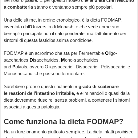
nel nostro paese. È per questo motivo che
le diete che riescono
a combatterla
stanno diventando sempre più popolari.
Una delle ultime, in ordine cronologico, è la dieta FODMAP,
inventata dall’Università di Monash, e che vede come suo
bersaglio principale non il calo ponderale, ma l’attutimento dei
sintomi di questa fastidiosissima condizione.
FODMAP è un acronimo che sta per
F
ermentable
O
ligo-
saccharides,
D
isaccharides,
M
ono-saccharides
and
P
olyol
s,
ovvero Oligosaccaridi, Disaccaridi, Polisaccaridi e
Monosaccaridi che possono fermentare.
Sarebbero proprio questi i nutrienti
in grado di scatenare
le reazioni dell’intestino irritabile,
e eliminandoli o quasi dalla
dieta dovremmo riuscire, senza problemi, a contenere i sintomi
associati a questa patologia.
Come funziona la dieta FODMAP?
Ha un funzionamento piuttosto semplice. La dieta infatti proibisce