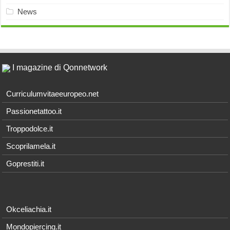
News
I magazine di Qonnetwork
Curriculumvitaeeuropeo.net
Passionetattoo.it
Troppodolce.it
Scoprilamela.it
Goprestiti.it
Okceliachia.it
Mondopiercing.it