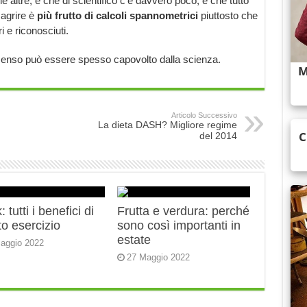
 altre, è che di scientifico c’è davvero poco, e che tutto
magrire è
più frutto di calcoli spannometrici
piuttosto che
i e riconosciuti.
on senso può essere spesso capovolto dalla scienza.
Articolo Successivo
La dieta DASH? Migliore regime
del 2014
 tutti i benefici di
Frutta e verdura: perché
o esercizio
sono così importanti in
estate
aggio 2022
27 Maggio 2022