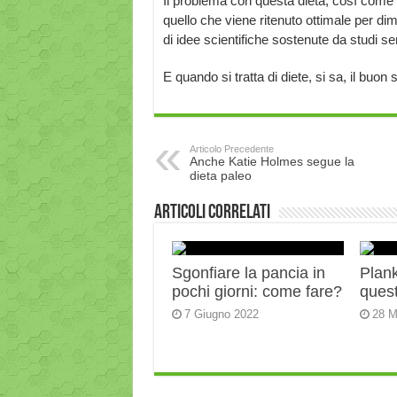
Il problema con questa dieta, così come le
quello che viene ritenuto ottimale per di
di idee scientifiche sostenute da studi ser
E quando si tratta di diete, si sa, il bu
Articolo Precedente
Anche Katie Holmes segue la
dieta paleo
Articoli correlati
Sgonfiare la pancia in
Plank:
pochi giorni: come fare?
quest
7 Giugno 2022
28 M