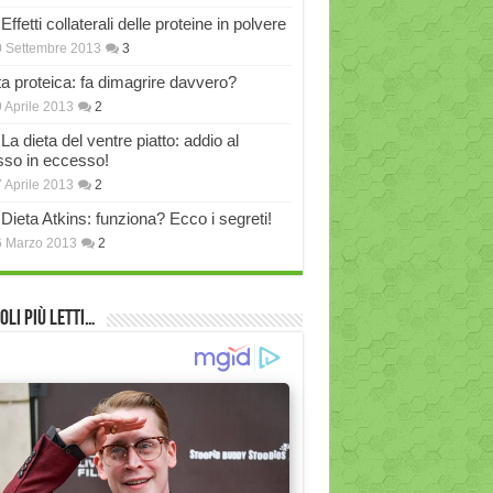
Effetti collaterali delle proteine in polvere
 Settembre 2013
3
ta proteica: fa dimagrire davvero?
 Aprile 2013
2
La dieta del ventre piatto: addio al
sso in eccesso!
 Aprile 2013
2
Dieta Atkins: funziona? Ecco i segreti!
6 Marzo 2013
2
oli più Letti…