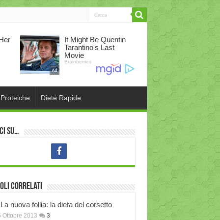
 Proteiche
Diete Rapide
ci su…
oli correlati
La nuova follia: la dieta del corsetto
 Ottobre 2013
3