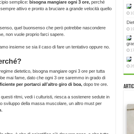
ncipio semplice:
bisogna mangiare ogni 3 ore,
perché
sempre attivo e pronto a bruciare a grande velocità quello
10
Die
n senso, quel buonsenso che però potrebbe nascondere
19
e, non vuole proprio farci sapere.
gra
amo insieme se sia il caso di fare un tentativo oppure no.
17
erché?
2
regime dietetico, bisogna mangiare ogni 3 ore per tutta
rebbe mai fame, dato che ogni 3 ore saremmo in grado di
iciente per portarci all’altro giro di boa,
dopo tre ore.
Artic
esti ritmi, vedi i culturisti, riesca a sostenere sedute in
 lo sviluppo della massa muscolare, un altro must per
o.