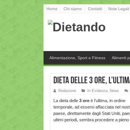
Home
Chi siamo
Contatti
Note Legali
Alimentazione, Sport e Fitness
Alimenti 
Dieta delle 3 ore, l’ulti
Redazione
In Evidenza
,
News
La dieta delle
3 ore
è l’ultima, in ordine
temporale, ad essersi affacciata nel nost
paese, direttamente dagli Stati Uniti, paes
ultimi periodi, sembra procedere a pieno