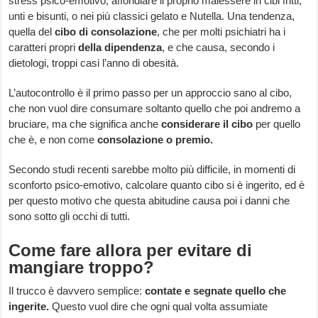
stress psico-emotivo, affondiare il proprio malessere in cibi fritti,
unti e bisunti, o nei più classici gelato e Nutella. Una tendenza,
quella del
cibo di consolazione
, che per molti psichiatri ha i
caratteri propri
della dipendenza
, e che causa, secondo i
dietologi, troppi casi l’anno di obesità.
L’autocontrollo è il primo passo per un approccio sano al cibo,
che non vuol dire consumare soltanto quello che poi andremo a
bruciare, ma che significa anche
considerare il cibo
per quello
che è, e non come
consolazione o premio.
Secondo studi recenti sarebbe molto più difficile, in momenti di
sconforto psico-emotivo, calcolare quanto cibo si è ingerito, ed è
per questo motivo che questa abitudine causa poi i danni che
sono sotto gli occhi di tutti.
Come fare allora per evitare di
mangiare troppo?
Il trucco è davvero semplice:
contate e segnate quello che
ingerite.
Questo vuol dire che ogni qual volta assumiate