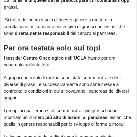
California,
è di quelle da far preoccupare chi consuma troppi
grassi.
Si tratta del primo studio di questo genere a mettere in
correlazione un consumo eccessivo di grassi con lesioni che
sono
direttamente responsabili
del cancro al pancreas.
Per ora testata solo sui topi
I test del Centro Oncologico dell’UCLA
hanno per ora
riguardato soltanto topi.
A gruppi controllati di roditori sono state somministrate dosi
diverse di grassi, e successivamente sono state messe a
confronto le condizioni in cui si trovavano i pancreas dei diversi
gruppi.
I gruppi ai quali erano stati somministrati più grassi hanno
mostrato un numero
più alto di lesioni al pancreas,
lesioni che
quelle in genere responsabili per lo sviluppo di forme tumorali.
Le lesioni mostrate dai roditori sono le stesse subite dal