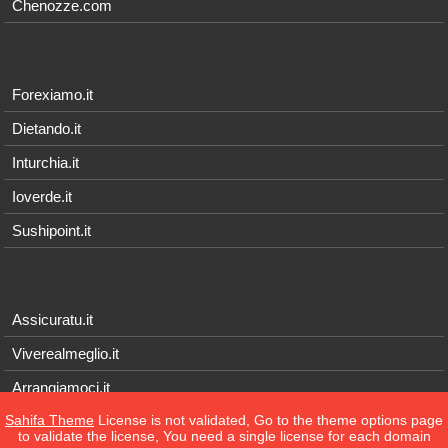
Chenozze.com
Forexiamo.it
Dietando.it
Inturchia.it
Ioverde.it
Sushipoint.it
Assicuratu.it
Viverealmeglio.it
Arrangiamoci.it
Sahifa Theme
License is not validated, Go to the theme options page
Tecnichef.it
to validate the license, You need a single license for each domain