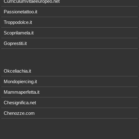
Curriculumvitaeeuropeo.net
Passionetattoo.it
Troppodolce.it
Scoprilamela.it
Goprestiti.it
Okceliachia.it
Mondopiercing.it
Mammaperfetta.it
Chesignifica.net
Chenozze.com