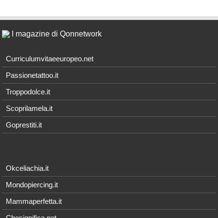
I magazine di Qonnetwork
Curriculumvitaeeuropeo.net
Passionetattoo.it
Troppodolce.it
Scoprilamela.it
Goprestiti.it
Okceliachia.it
Mondopiercing.it
Mammaperfetta.it
Chesignifica.net