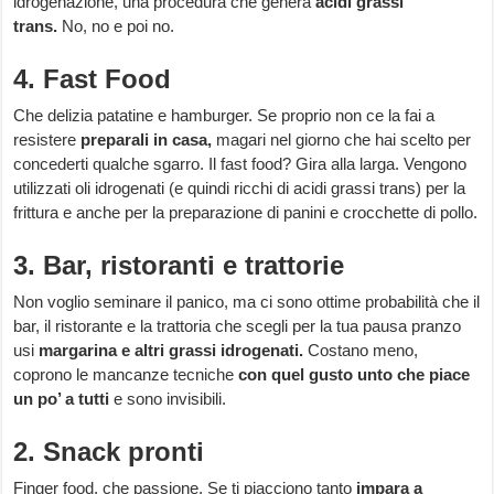
idrogenazione, una procedura che genera
acidi grassi
trans.
No, no e poi no.
4. Fast Food
Che delizia patatine e hamburger. Se proprio non ce la fai a
resistere
preparali in casa,
magari nel giorno che hai scelto per
concederti qualche sgarro. Il fast food? Gira alla larga. Vengono
utilizzati oli idrogenati (e quindi ricchi di acidi grassi trans) per la
frittura e anche per la preparazione di panini e crocchette di pollo.
3. Bar, ristoranti e trattorie
Non voglio seminare il panico, ma ci sono ottime probabilità che il
bar, il ristorante e la trattoria che scegli per la tua pausa pranzo
usi
margarina e altri grassi idrogenati.
Costano meno,
coprono le mancanze tecniche
con quel gusto unto che piace
un po’ a tutti
e sono invisibili.
2. Snack pronti
Finger food, che passione. Se ti piacciono tanto
impara a