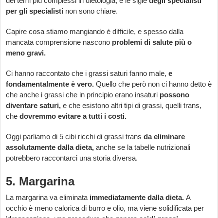
dei temi più complessi in dietologia, e le sigle
degli specialisti
per gli specialisti
non sono chiare.
Capire cosa stiamo mangiando è difficile, e spesso dalla
mancata comprensione nascono
problemi di salute più o
meno gravi.
Ci hanno raccontato che i grassi saturi fanno male,
e
fondamentalmente è vero.
Quello che però non ci hanno detto è
che anche i grassi che in principio erano insaturi
possono
diventare saturi,
e che esistono altri tipi di grassi, quelli trans,
che
dovremmo evitare a tutti i costi.
Oggi parliamo di 5 cibi ricchi di grassi trans
da eliminare
assolutamente dalla dieta,
anche se la tabelle nutrizionali
potrebbero raccontarci una storia diversa.
5. Margarina
La margarina va eliminata
immediatamente dalla dieta.
A
occhio è meno calorica di burro e olio, ma viene solidificata per