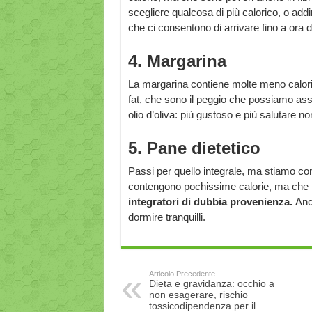
scegliere qualcosa di più calorico, o add
che ci consentono di arrivare fino a ora
4. Margarina
La margarina contiene molte meno calorie d
fat, che sono il peggio che possiamo ass
olio d’oliva: più gustoso e più salutare no
5. Pane dietetico
Passi per quello integrale, ma stiamo comi
contengono pochissime calorie, ma che p
integratori di dubbia provenienza.
Anc
dormire tranquilli.
Articolo Precedente
Dieta e gravidanza: occhio a
non esagerare, rischio
tossicodipendenza per il