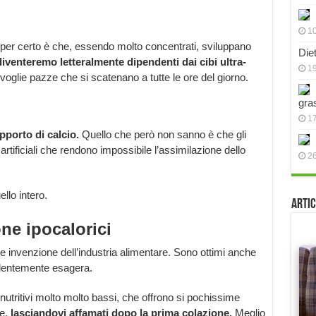
10
er certo è che, essendo molto concentrati, sviluppano
Die
iventeremo letteralmente dipendenti dai cibi ultra-
19
o voglie pazze che si scatenano a tutte le ore del giorno.
gra
17
pporto di calcio.
Quello che però non sanno è che gli
artificiali che rendono impossibile l’assimilazione dello
2
llo intero.
Artic
one ipocalorici
re invenzione dell’industria alimentare. Sono ottimi anche
identemente esagera.
utritivi molto molto bassi, che offrono si pochissime
re,
lasciandovi affamati dopo la prima colazione.
Meglio