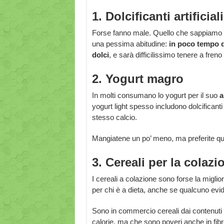
1. Dolcificanti artificiali
Forse fanno male. Quello che sappiamo p
una pessima abitudine:
in poco tempo d
dolci
, e sarà difficilissimo tenere a fren
2. Yogurt magro
In molti consumano lo yogurt per il suo
a
yogurt light spesso includono dolcificanti 
stesso calcio.
Mangiatene un po’ meno, ma preferite que
3. Cereali per la colazi
I cereali a colazione sono forse la miglio
per chi è a dieta, anche se qualcuno ev
Sono in commercio cereali dai contenuti n
calorie, ma che sono poveri anche in fib