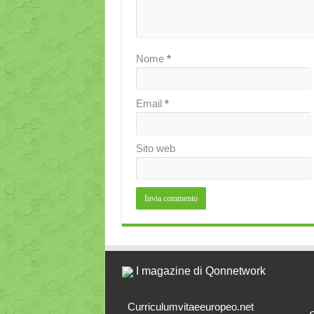
Nome
*
Email
*
Sito web
I magazine di Qonnetwork
Curriculumvitaeeuropeo.net