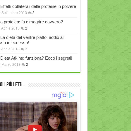
Effetti collaterali delle proteine in polvere
 Settembre 2013
3
ta proteica: fa dimagrire davvero?
 Aprile 2013
2
La dieta del ventre piatto: addio al
sso in eccesso!
 Aprile 2013
2
Dieta Atkins: funziona? Ecco i segreti!
6 Marzo 2013
2
oli più Letti…