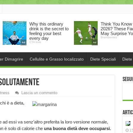
per Dimagrire
Cellulite e Grasso localizzato
Diete Speciali
Diete
Segui
assolutamente
itness
Lascia un commento
chi è a dieta,
Artic
 ad essi va senz’altro preferita la loro versione normale,
on è solo di calorie che
una buona dietà deve occuparsi.
15