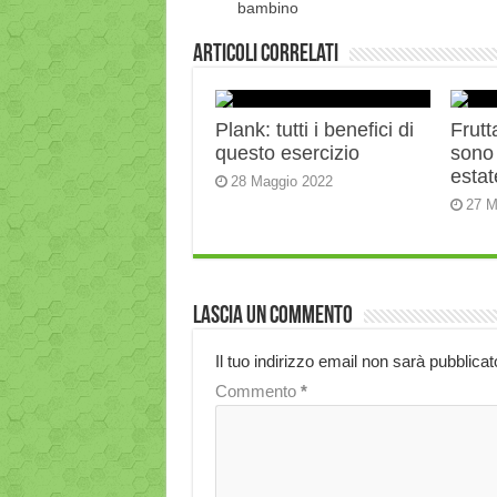
bambino
Articoli correlati
Plank: tutti i benefici di
Frutt
questo esercizio
sono 
estat
28 Maggio 2022
27 M
Lascia un commento
Il tuo indirizzo email non sarà pubblicat
Commento
*